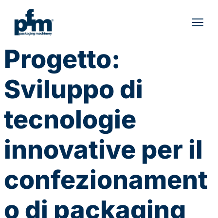
Skip
to
content
Progetto:
Sviluppo di
tecnologie
innovative per il
confezionament
o di packaging