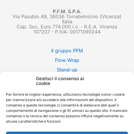
P.F.M. S.P.A.
Via Pasubio 49, 36036 Torrebelvicino (Vicenza)
Italia
Cap. Soc. Euro 774.000 i.v. - R.E.A. Vicenza
107207 - P.IVA: 00171090244
Il gruppo PFM
Flow Wrap
Stand-up
Gestisci il consenso ai
Applicazioni
cookie
Stili di confezione
Per fornire le migliori esperienze, utilizziamo tecnologie come i cookie
Fiere
per memorizzare e/o accedere alle informazioni del dispositivo. Il
consenso a queste tecnologie ci consentirà di elaborare dati quali il
News
comportamento di navigazione o gli ID univoci su questo sito. Il mancato
consenso o la revoca del consenso possono influire negativamente su
Contatti
alcune caratteristiche e funzioni.
Whistleblowing