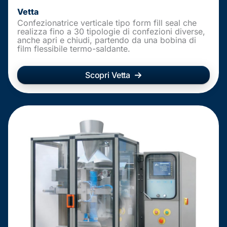
Vetta
Confezionatrice verticale tipo form fill seal che
realizza fino a 30 tipologie di confezioni diverse,
anche apri e chiudi, partendo da una bobina di
film flessibile termo-saldante.
Scopri Vetta