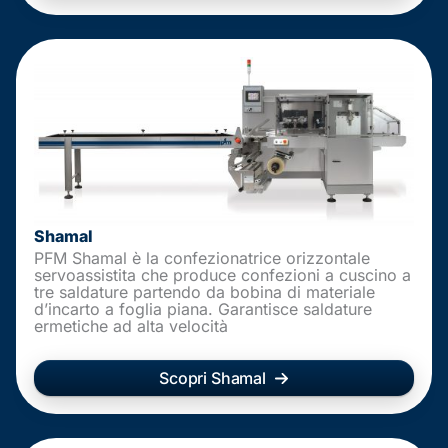
Shamal
PFM Shamal è la confezionatrice orizzontale
servoassistita che produce confezioni a cuscino a
tre saldature partendo da bobina di materiale
d’incarto a foglia piana. Garantisce saldature
ermetiche ad alta velocità
Scopri Shamal