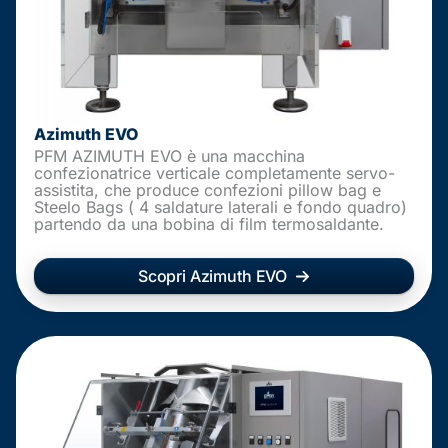
Azimuth EVO
PFM AZIMUTH EVO è una macchina
confezionatrice verticale completamente servo-
assistita, che produce confezioni pillow bag e
Steelo Bags ( 4 saldature laterali e fondo quadro)
partendo da una bobina di film termosaldante.
Scopri Azimuth EVO