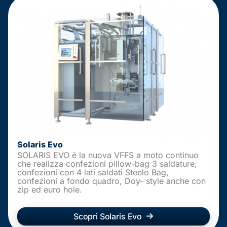
Solaris Evo
SOLARIS EVO è la nuova VFFS a moto continuo
che realizza confezioni pillow-bag 3 saldature,
confezioni con 4 lati saldati Steelo Bag,
confezioni a fondo quadro, Doy- style anche con
zip ed euro hole.
Scopri Solaris Evo