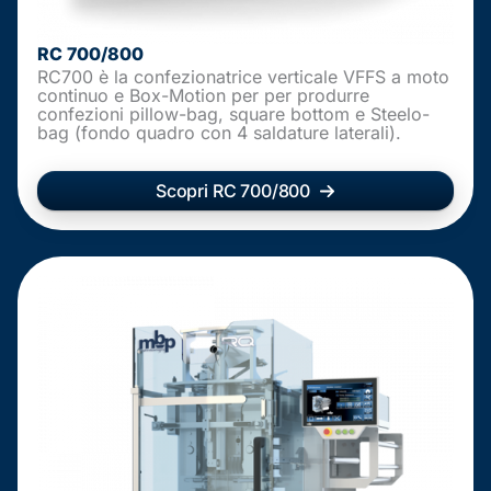
RC 700/800
RC700 è la confezionatrice verticale VFFS a moto
continuo e Box-Motion per per produrre
confezioni pillow-bag, square bottom e Steelo-
bag (fondo quadro con 4 saldature laterali).
Scopri RC 700/800