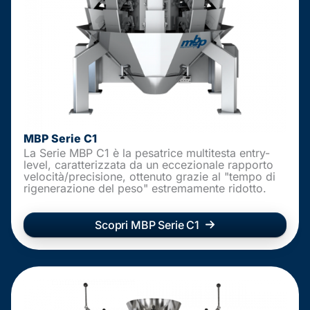
MBP Serie C1
La Serie MBP C1 è la pesatrice multitesta entry-
level, caratterizzata da un eccezionale rapporto
velocità/precisione, ottenuto grazie al "tempo di
rigenerazione del peso" estremamente ridotto.
Scopri MBP Serie C1