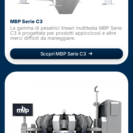
MBP Serie C3
La gamma di pesatrici lineari multitesta MBP Serie
C3 è progettata per prodotti appiccicosi e altre
merci difficili da maneggiare.
Scopri MBP Serie C3