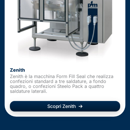
Zenith
Zenith è la macchina Form Fill Seal che realizza
confezioni standard a tre saldature, a fondo
quadro, o confezioni Steelo Pack a quattro
saldature laterali.
Scopri Zenith