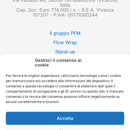
Via Pasubio 49, 36036 Torrebelvicino (Vicenza)
Italia
Cap. Soc. Euro 774.000 i.v. - R.E.A. Vicenza
107207 - P.IVA: 00171090244
Il gruppo PFM
Flow Wrap
Stand-up
Gestisci il consenso ai
Applicazioni
cookie
Stili di confezione
Per fornire le migliori esperienze, utilizziamo tecnologie come i cookie
Fiere
per memorizzare e/o accedere alle informazioni del dispositivo. Il
consenso a queste tecnologie ci consentirà di elaborare dati quali il
News
comportamento di navigazione o gli ID univoci su questo sito. Il mancato
consenso o la revoca del consenso possono influire negativamente su
Contatti
alcune caratteristiche e funzioni.
Whistleblowing
English
Accetta