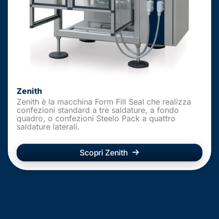
Zenith
Zenith è la macchina Form Fill Seal che realizza
confezioni standard a tre saldature, a fondo
quadro, o confezioni Steelo Pack a quattro
saldature laterali.
Scopri Zenith