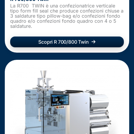
La R700 TWIN è una confezionatrice verticale
tipo form fill seal che produce confezioni chiuse a
3 saldature tipo pillow-bag e/o confezioni fondo
quadro e/o confezioni fondo quadro con 4 o 5
saldature.
Scopri R 700/800 Twin