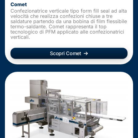
Comet
Confezionatrice verticale tipo form fill seal ad alta
velocità che realizza confezioni chiuse a tre
saldature partendo da una bobina di film flessibile
termo-saldante. Comet rappresenta il top
tecnologico di PFM applicato alle confezionatrici
verticali.
Scopri Comet