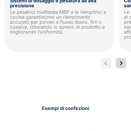
Sistemi di dosaggio e pesatura ad alta
Con
precisione
sal
Le pesatrici multitesta MBP e le riempitrici a
Le 
coclea garantiscono un riempimento
al 
accurato per polveri a flusso libero, fini o
pr
coesive, riducendo lo spreco di prodotto e
sal
migliorando l’uniformità.
aff
pro
Esempi di confezioni