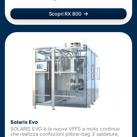
Scopri RX 800
Solaris Evo
SOLARIS EVO è la nuova VFFS a moto continuo
che realizza confezioni pillow-bag 3 saldature,