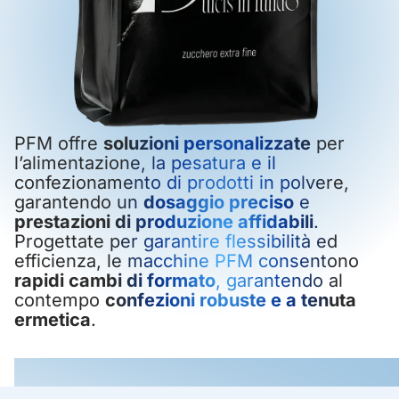
PFM offre
soluzioni personalizzate
per
l’alimentazione, la pesatura e il
confezionamento di prodotti in polvere,
garantendo un
dosaggio preciso
e
prestazioni di produzione affidabili
.
Progettate per garantire flessibilità ed
efficienza, le macchine PFM consentono
rapidi cambi di formato
, garantendo al
contempo
confezioni robuste e a tenuta
ermetica
.