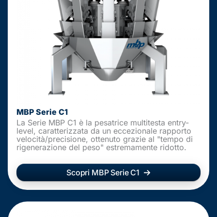
MBP Serie C1
La Serie MBP C1 è la pesatrice multitesta entry-
level, caratterizzata da un eccezionale rapporto
velocità/precisione, ottenuto grazie al "tempo di
rigenerazione del peso" estremamente ridotto.
Scopri MBP Serie C1