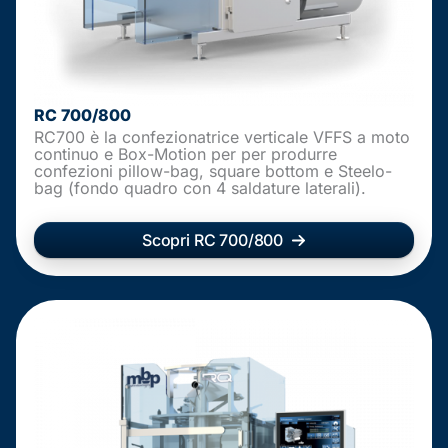
RC 700/800
RC700 è la confezionatrice verticale VFFS a moto
continuo e Box-Motion per per produrre
confezioni pillow-bag, square bottom e Steelo-
bag (fondo quadro con 4 saldature laterali).
Scopri RC 700/800