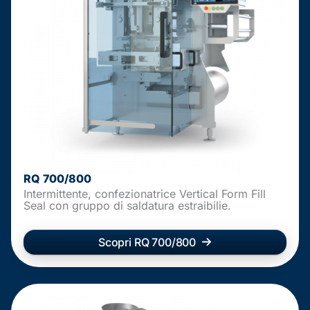
RQ 700/800
Intermittente, confezionatrice Vertical Form Fill
Seal con gruppo di saldatura estraibilie.
Scopri RQ 700/800