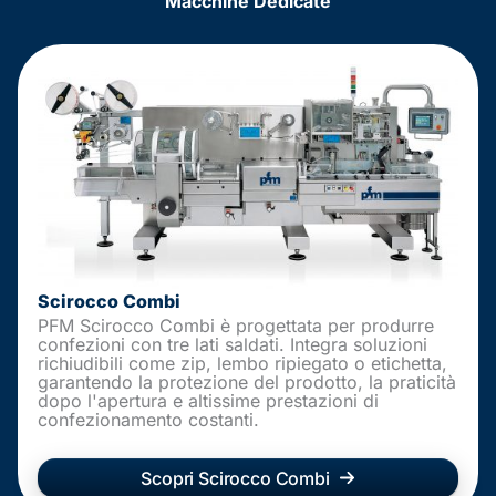
Macchine Dedicate
Scirocco Combi
PFM Scirocco Combi è progettata per produrre
confezioni con tre lati saldati. Integra soluzioni
richiudibili come zip, lembo ripiegato o etichetta,
garantendo la protezione del prodotto, la praticità
dopo l'apertura e altissime prestazioni di
confezionamento costanti.
Scopri Scirocco Combi