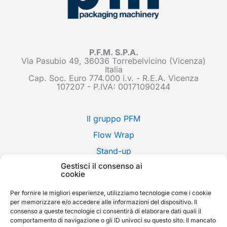
P.F.M. S.P.A.
Via Pasubio 49, 36036 Torrebelvicino (Vicenza)
Italia
Cap. Soc. Euro 774.000 i.v. - R.E.A. Vicenza
107207 - P.IVA: 00171090244
Il gruppo PFM
Flow Wrap
Stand-up
Gestisci il consenso ai
Applicazioni
cookie
Stili di confezione
Per fornire le migliori esperienze, utilizziamo tecnologie come i cookie
Fiere
per memorizzare e/o accedere alle informazioni del dispositivo. Il
consenso a queste tecnologie ci consentirà di elaborare dati quali il
News
comportamento di navigazione o gli ID univoci su questo sito. Il mancato