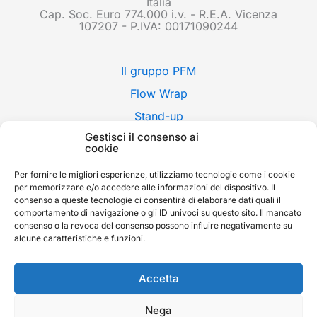
Italia
Cap. Soc. Euro 774.000 i.v. - R.E.A. Vicenza
107207 - P.IVA: 00171090244
Il gruppo PFM
Flow Wrap
Stand-up
Gestisci il consenso ai
Applicazioni
cookie
Stili di confezione
Per fornire le migliori esperienze, utilizziamo tecnologie come i cookie
Fiere
per memorizzare e/o accedere alle informazioni del dispositivo. Il
consenso a queste tecnologie ci consentirà di elaborare dati quali il
News
comportamento di navigazione o gli ID univoci su questo sito. Il mancato
consenso o la revoca del consenso possono influire negativamente su
Contatti
alcune caratteristiche e funzioni.
Whistleblowing
English
Accetta
Nega