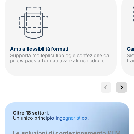
Ampia flessibilità formati
Ca
Supporta molteplici tipologie confezione da
Sis
pillow pack a formati avanzati richiudibili.
tra
Oltre 18 settori.
Un unico principio ingegneristico.
Le
soluzioni di confezionamento
PFM