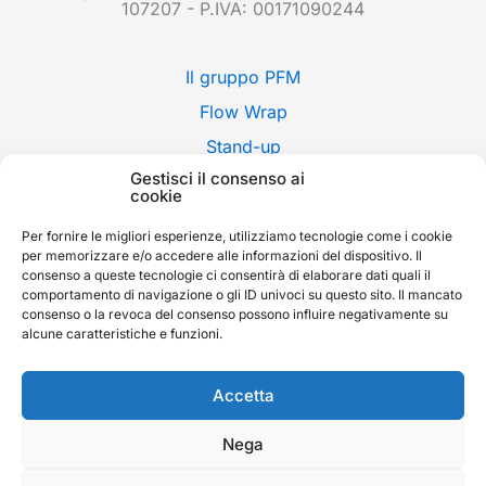
107207 - P.IVA: 00171090244
Il gruppo PFM
Flow Wrap
Stand-up
Gestisci il consenso ai
Applicazioni
cookie
Stili di confezione
Per fornire le migliori esperienze, utilizziamo tecnologie come i cookie
Fiere
per memorizzare e/o accedere alle informazioni del dispositivo. Il
consenso a queste tecnologie ci consentirà di elaborare dati quali il
News
comportamento di navigazione o gli ID univoci su questo sito. Il mancato
consenso o la revoca del consenso possono influire negativamente su
Contatti
alcune caratteristiche e funzioni.
Whistleblowing
English
Accetta
Nega
Copyright © 2026 P.F.M. S.P.A. |
Cookie Policy
-
Privacy Policy
-