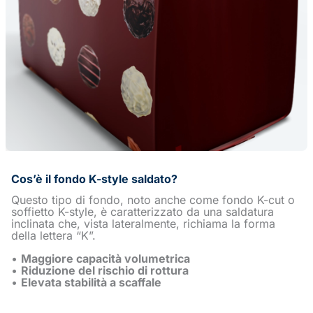
Cos’è il fondo K-style saldato?
Questo tipo di fondo, noto anche come fondo K-cut o
soffietto K-style, è caratterizzato da una saldatura
inclinata che, vista lateralmente, richiama la forma
della lettera “K”.
•
Maggiore capacità volumetrica
•
Riduzione del rischio di rottura
•
Elevata stabilità a scaffale