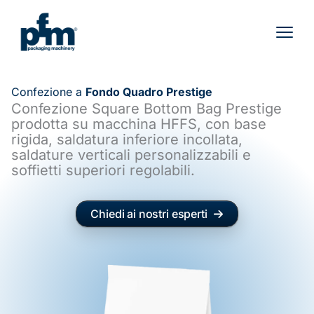
Vai
al
contenuto
Confezione a
Fondo Quadro Prestige
Confezione Square Bottom Bag Prestige
prodotta su macchina HFFS, con base
rigida, saldatura inferiore incollata,
saldature verticali personalizzabili e
soffietti superiori regolabili.
Chiedi ai nostri esperti