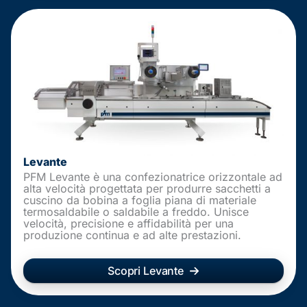
Levante
PFM Levante è una confezionatrice orizzontale ad
alta velocità progettata per produrre sacchetti a
cuscino da bobina a foglia piana di materiale
termosaldabile o saldabile a freddo. Unisce
velocità, precisione e affidabilità per una
produzione continua e ad alte prestazioni.
Scopri Levante