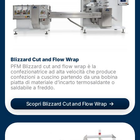
Blizzard Cut and Flow Wrap
PFM Blizzard cut and flow wrap è la
confezionatrice ad alta velocità che produce
confezioni a cuscino partendo da una bobina
piatta di materiale d’incarto termosaldante o
saldabile a freddo.
Scopri Blizzard Cut and Flow Wrap