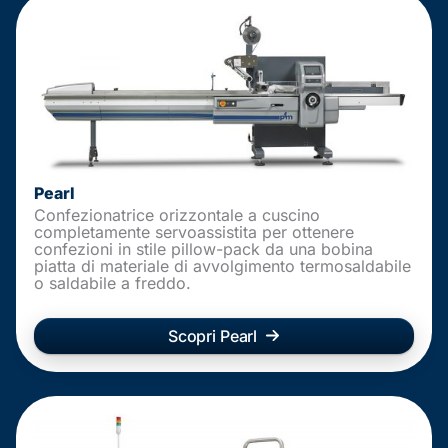
Pearl
Confezionatrice orizzontale a cuscino
completamente servoassistita per ottenere
confezioni in stile pillow-pack da una bobina
piatta di materiale di avvolgimento termosaldabile
o saldabile a freddo.
Scopri Pearl