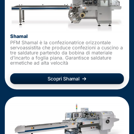
Shamal
PFM Shamal è la confezionatrice orizzontale
servoassistita che produce confezioni a cuscino a
tre saldature partendo da bobina di materiale
d’incarto a foglia piana. Garantisce saldature
ermetiche ad alta velocità
Scopri Shamal