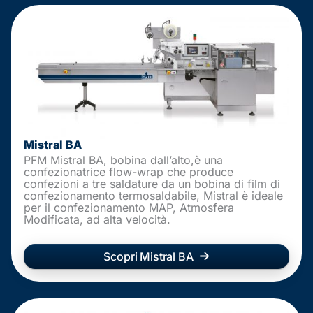
Mistral BA
PFM Mistral BA, bobina dall’alto,è una
confezionatrice flow-wrap che produce
confezioni a tre saldature da un bobina di film di
confezionamento termosaldabile, Mistral è ideale
per il confezionamento MAP, Atmosfera
Modificata, ad alta velocità.
Scopri Mistral BA