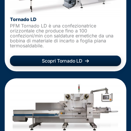
Tornado LD
PFM Tornado LD è una confezionatrice
orizzontale che produce fino a 100
confezioni/min con saldature ermetiche da una
bobina di materiale di incarto a foglia piana
termosaldabile.
Scopri Tornado LD