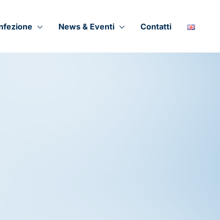
onfezione
News & Eventi
Contatti
ia gamma di
settori (applicazioni)
, ciascuno
i fragili, agli scivolosi, ogni
applicazione
enze di movimentazione e dei criteri di
mento
dedicate che garantiscono prestazioni