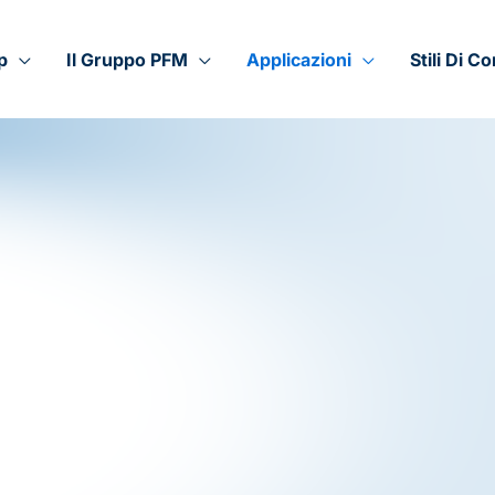
p
Il Gruppo PFM
Applicazioni
Stili Di C
ogettate per soddisfare le esigenze di un’amp
prodotti alimentari a quelli non alimentari, a quell
one del comportamento del prodotto, delle esig
un
settore
, PFM sviluppa
applicazioni di confeziona
rante l’intero processo di confezionamento.