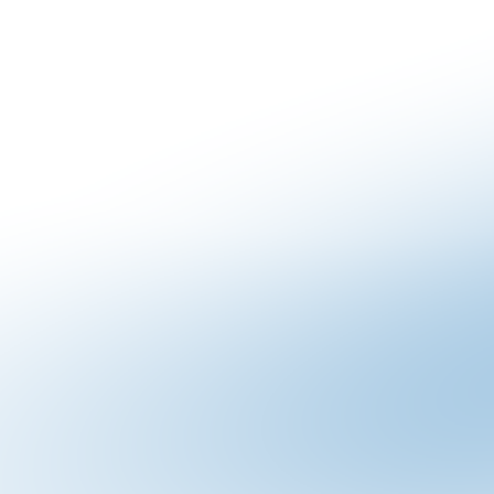
Esplora tutti i
settori
per scoprire come la tecno
prestazioni in molteplici
applicazioni
.
Bevande
Caffé
Caramelle
i
Pasta
Pesce
Pet food