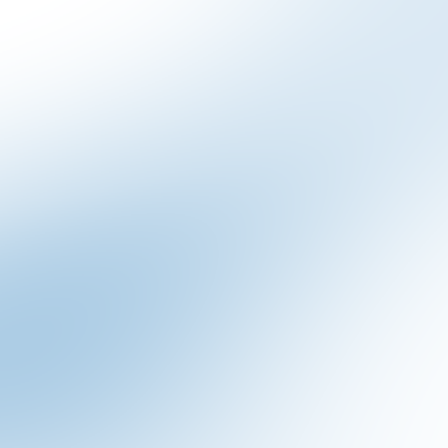
logia PFM si adatta alle diverse industrie, forne
Carne e
Chimico-
Cioccolato e
Deterge
nsaccati
farmaceutici
Dolciumi
Polveri
Prodotti da
Prodotti
Prodott
forno
granulari
Surgela