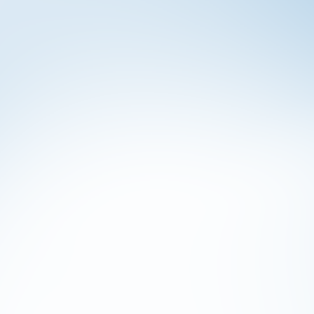
ndo soluzioni flessibili, affidabili e ad alte
nti
Formaggi
Frutta e
Pane Tagliato
Verdura
i
Salviettine
Snack salati
ti
umidificate