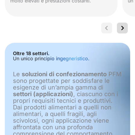
molto elevati e prestazioni costanti.
un 
Oltre 18 settori.
Un unico principio ingegneristico.
Le
soluzioni di confezionamento
PFM
sono progettate per soddisfare le
esigenze di un’ampia gamma di
settori (applicazioni)
, ciascuno con i
propri requisiti tecnici e produttivi.
Dai prodotti alimentari a quelli non
alimentari, a quelli fragili, agli
scivolosi, ogni applicazione viene
affrontata con una profonda
comprensione del comportamento