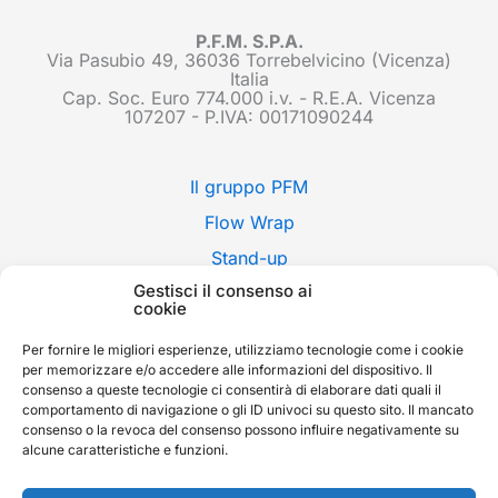
P.F.M. S.P.A.
Via Pasubio 49, 36036 Torrebelvicino (Vicenza)
Italia
Cap. Soc. Euro 774.000 i.v. - R.E.A. Vicenza
107207 - P.IVA: 00171090244
Il gruppo PFM
Flow Wrap
Stand-up
Gestisci il consenso ai
Applicazioni
cookie
Stili di confezione
Per fornire le migliori esperienze, utilizziamo tecnologie come i cookie
Fiere
per memorizzare e/o accedere alle informazioni del dispositivo. Il
consenso a queste tecnologie ci consentirà di elaborare dati quali il
News
comportamento di navigazione o gli ID univoci su questo sito. Il mancato
consenso o la revoca del consenso possono influire negativamente su
Contatti
alcune caratteristiche e funzioni.
Whistleblowing