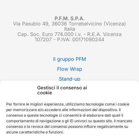
P.F.M. S.P.A.
Via Pasubio 49, 36036 Torrebelvicino (Vicenza)
Italia
Cap. Soc. Euro 774.000 i.v. - R.E.A. Vicenza
107207 - P.IVA: 00171090244
Il gruppo PFM
Flow Wrap
Stand-up
Gestisci il consenso ai
Applicazioni
cookie
Stili di confezione
Per fornire le migliori esperienze, utilizziamo tecnologie come i cookie
Fiere
per memorizzare e/o accedere alle informazioni del dispositivo. Il
consenso a queste tecnologie ci consentirà di elaborare dati quali il
News
comportamento di navigazione o gli ID univoci su questo sito. Il mancato
consenso o la revoca del consenso possono influire negativamente su
Contatti
alcune caratteristiche e funzioni.
Whistleblowing