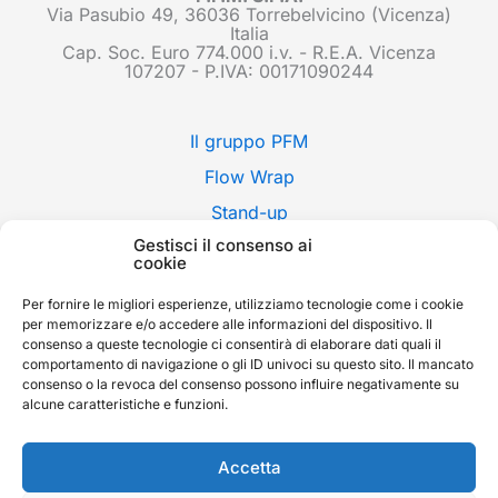
Via Pasubio 49, 36036 Torrebelvicino (Vicenza)
Italia
Cap. Soc. Euro 774.000 i.v. - R.E.A. Vicenza
107207 - P.IVA: 00171090244
Il gruppo PFM
Flow Wrap
Stand-up
Gestisci il consenso ai
Applicazioni
cookie
Stili di confezione
Per fornire le migliori esperienze, utilizziamo tecnologie come i cookie
Fiere
per memorizzare e/o accedere alle informazioni del dispositivo. Il
consenso a queste tecnologie ci consentirà di elaborare dati quali il
News
comportamento di navigazione o gli ID univoci su questo sito. Il mancato
consenso o la revoca del consenso possono influire negativamente su
Contatti
alcune caratteristiche e funzioni.
Whistleblowing
English
Accetta